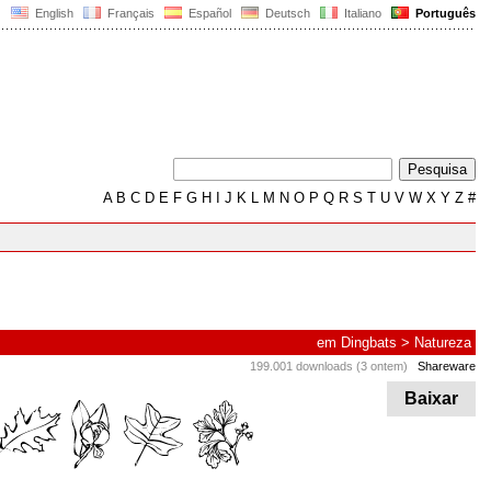
English
Français
Español
Deutsch
Italiano
Português
A
B
C
D
E
F
G
H
I
J
K
L
M
N
O
P
Q
R
S
T
U
V
W
X
Y
Z
#
em
Dingbats
>
Natureza
199.001 downloads (3 ontem)
Shareware
Baixar