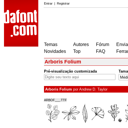
Entrar
|
Registrar
Temas
Autores
Fórum
Envia
Novidades
Top
FAQ
Ferra
Arboris Folium
Pré-visualização customizada
Tama
Arboris Folium
por
Andrew D. Taylor
ARBOF___.TTF