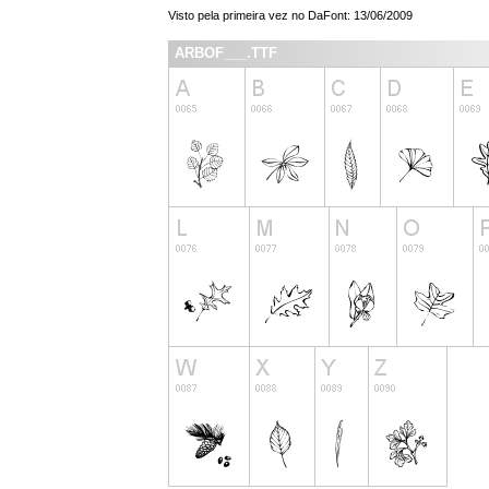
Visto pela primeira vez no DaFont: 13/06/2009
ARBOF___.TTF