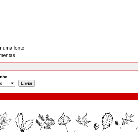
r uma fonte
mentas
nho