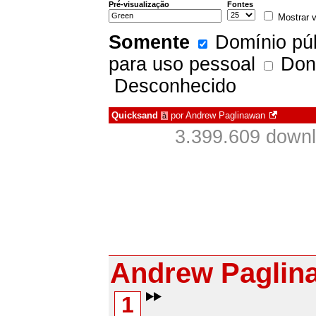
Pré-visualização
Fontes
Mostrar v
Somente
Domínio púb
para uso pessoal
Don
Desconhecido
Quicksand
por
Andrew Paglinawan
à
3.399.609 downl
Andrew Paglin
1