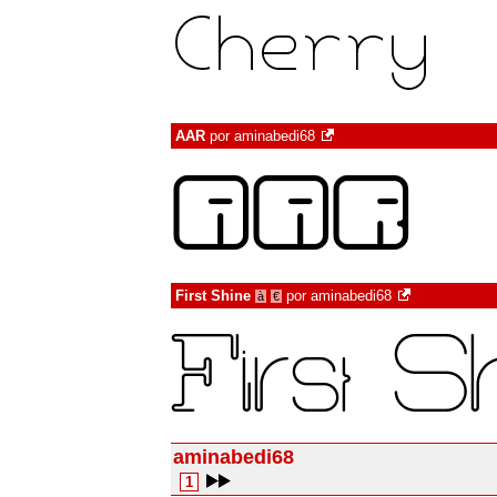
AAR
por
aminabedi68
First Shine
por
aminabedi68
à
€
aminabedi68
1