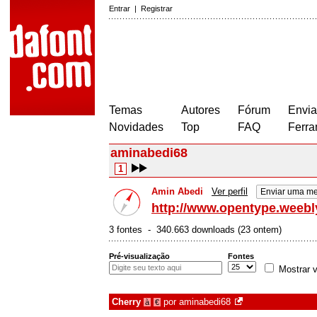
Entrar
|
Registrar
Temas
Autores
Fórum
Envia
Novidades
Top
FAQ
Ferra
aminabedi68
1
Amin Abedi
Ver perfil
Enviar uma m
http://www.opentype.weeb
3 fontes - 340.663 downloads (23 ontem)
Pré-visualização
Fontes
Mostrar v
Cherry
por
aminabedi68
à
€