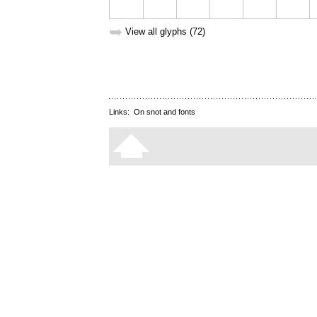
➥
View all glyphs (72)
Links:
On snot and fonts