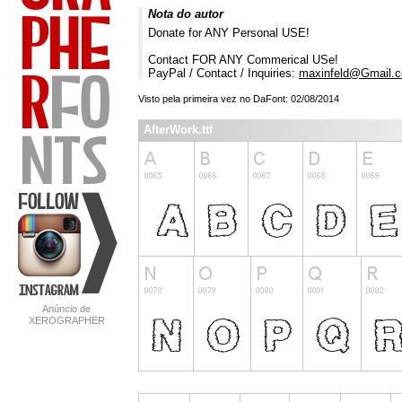
Nota do autor
Donate for ANY Personal USE!
Contact FOR ANY Commerical USe!
PayPal / Contact / Inquiries:
maxinfeld@Gmail.
Visto pela primeira vez no DaFont: 02/08/2014
AfterWork.ttf
Anúncio de
XEROGRAPHER
FONTS