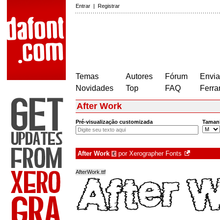
Entrar
|
Registrar
Temas
Autores
Fórum
Envia
Novidades
Top
FAQ
Ferra
After Work
Pré-visualização customizada
Taman
After Work
por
Xerographer Fonts
€
AfterWork.ttf