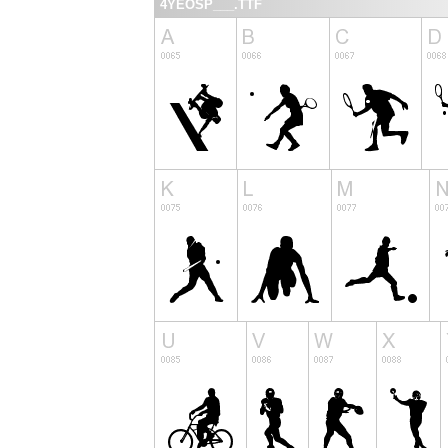
4YEOSP___.TTF