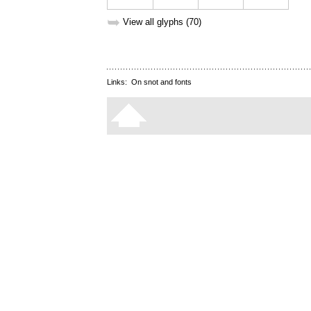
➥
View all glyphs (70)
Links:
On snot and fonts