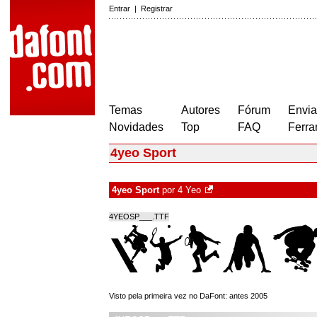
Entrar
|
Registrar
Temas
Autores
Fórum
Envia
Novidades
Top
FAQ
Ferra
4yeo Sport
4yeo Sport
por
4 Yeo
4YEOSP___.TTF
Visto pela primeira vez no DaFont: antes 2005