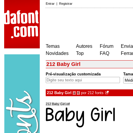
Entrar
|
Registrar
Temas
Autores
Fórum
Envia
Novidades
Top
FAQ
Ferra
212 Baby Girl
Pré-visualização customizada
Tama
212 Baby Girl
por
212 fonts
à
€
212 Baby Girl.otf