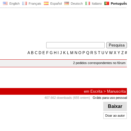
English
Français
Español
Deutsch
Italiano
Português
A
B
C
D
E
F
G
H
I
J
K
L
M
N
O
P
Q
R
S
T
U
V
W
X
Y
Z
#
2 pedidos correspondentes no fórum
em
Escrita
>
Manuscrita
407.662 downloads (655 ontem)
Grátis para uso pessoal
Baixar
Doar ao autor