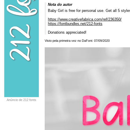
Nota do autor
Baby Girl is free for personal use. Get all 5 style
https://www.creativefabrica.com/ref/236350/
https://fontbundles.net/212-fonts
Donations appreciated!
Visto pela primeira vez no DaFont: 07/09/2020
Anúncio de 212 fonts