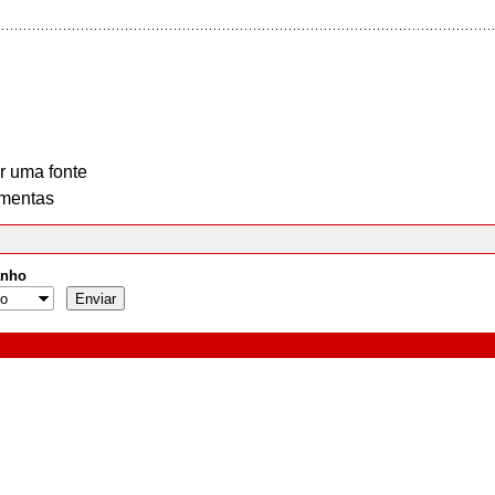
r uma fonte
mentas
nho