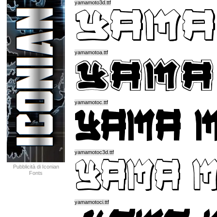
yamamoto3d.ttf
yamamotoa.ttf
yamamotoc.ttf
yamamotoc3d.ttf
Pubblicità di Iconian
Fonts
yamamotoci.ttf