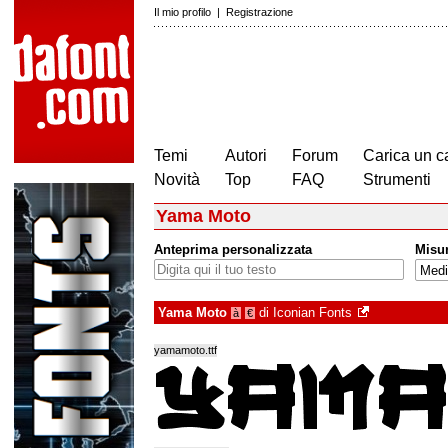
Il mio profilo
|
Registrazione
Temi
Autori
Forum
Carica un c
Novità
Top
FAQ
Strumenti
Yama Moto
Anteprima personalizzata
Misu
Yama Moto
di
Iconian Fonts
à
€
yamamoto.ttf