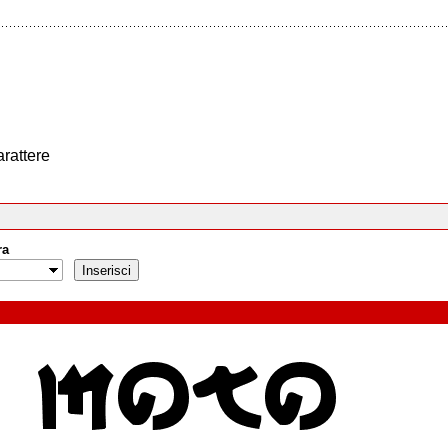
arattere
ra