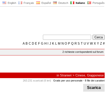
English
Français
Español
Deutsch
Italiano
Português
A
B
C
D
E
F
G
H
I
J
K
L
M
N
O
P
Q
R
S
T
U
V
W
X
Y
Z
#
2 richieste corrispondenti sul forum
in
Stranieri
>
Cinese, Giapponese
263.231 scaricati (6 ieri)
Gratis per uso personale
- 8 file dei caratteri
Scarica