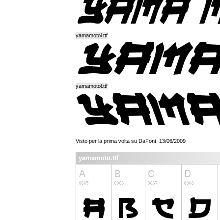
yamamotoi.ttf
yamamotol.ttf
Visto per la prima volta su DaFont: 13/06/2009
yamamoto.ttf