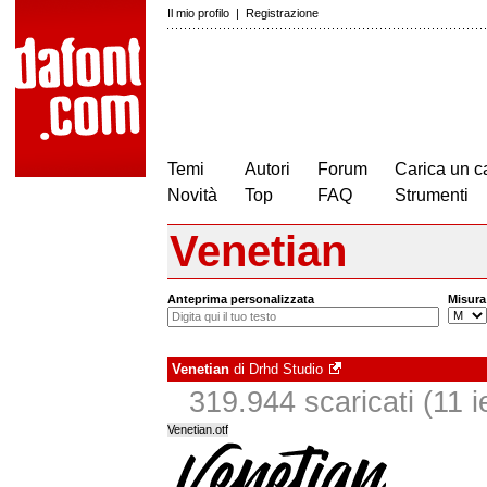
Il mio profilo
|
Registrazione
Temi
Autori
Forum
Carica un c
Novità
Top
FAQ
Strumenti
Venetian
Anteprima personalizzata
Misura
Venetian
di
Drhd Studio
319.944 scaricati (11 ie
Venetian.otf