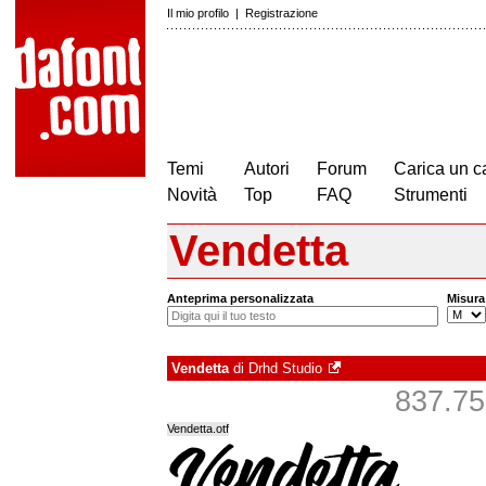
Il mio profilo
|
Registrazione
Temi
Autori
Forum
Carica un c
Novità
Top
FAQ
Strumenti
Vendetta
Anteprima personalizzata
Misura
Vendetta
di
Drhd Studio
837.750
Vendetta.otf