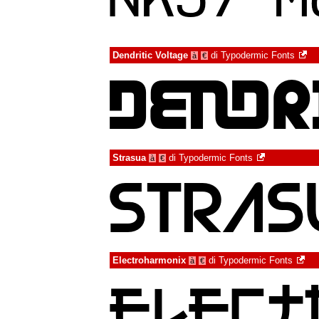
Dendritic Voltage
di
Typodermic Fonts
à
€
Strasua
di
Typodermic Fonts
à
€
Electroharmonix
di
Typodermic Fonts
à
€