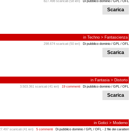
827.498 scaricati (58 ieri)
Di pubblico dominio / GPL / OFL
Scarica
in
Techno
>
Fantascienza
298.674 scaricati (50 ieri)
Di pubblico dominio / GPL / OFL
Scarica
in
Fantasia
>
Distorto
3.503.361 scaricati (41 ieri)
19 commenti
Di pubblico dominio / GPL / OFL
Scarica
in
Gotici
>
Moderno
7.497 scaricati (41 ieri)
5 commenti
Di pubblico dominio / GPL / OFL
- 2 file dei caratteri