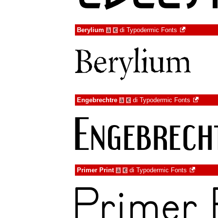
Berylium
di
Typodermic Fonts
à
€
Engebrechtre
di
Typodermic Fonts
à
€
Primer Print
di
Typodermic Fonts
à
€