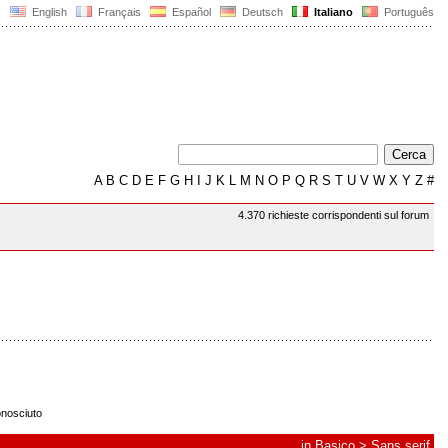
English
Français
Español
Deutsch
Italiano
Português
A
B
C
D
E
F
G
H
I
J
K
L
M
N
O
P
Q
R
S
T
U
V
W
X
Y
Z
#
4.370 richieste corrispondenti sul forum
nosciuto
in
Basico
>
Sans serif