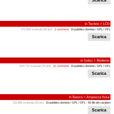
Scarica
in
Techno
>
LCD
272.854 scaricati (30 ieri)
2 commenti
Di pubblico dominio / GPL / OFL
Scarica
in
Gotici
>
Moderno
523.731 scaricati (25 ieri)
11 commenti
Di pubblico dominio / GPL / OFL
Scarica
in
Basico
>
Ampiezza fissa
132.883 scaricati (25 ieri)
Di pubblico dominio / GPL / OFL
- 60 file dei caratteri
Scarica