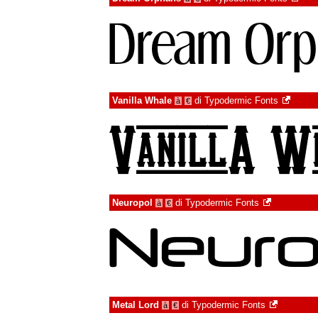
Vanilla Whale
di
Typodermic Fonts
à
€
Neuropol
di
Typodermic Fonts
à
€
Metal Lord
di
Typodermic Fonts
à
€