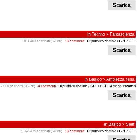
Scarica
in
Techno
>
Fantascienza
811.403 scaricati (37 ieri)
18 commenti
Di pubblico dominio / GPL / OFL
Scarica
in
Basico
>
Ampiezza fissa
2.050 scaricati (36 ieri)
4 commenti
Di pubblico dominio / GPL / OFL
- 4 file dei caratteri
Scarica
in
Basico
>
Serif
1.078.475 scaricati (34 ieri)
18 commenti
Di pubblico dominio / GPL / OFL