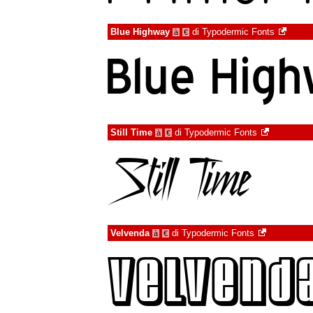
Blue Highway
di
Typodermic Fonts
à
€
Still Time
di
Typodermic Fonts
à
€
Velvenda
di
Typodermic Fonts
à
€