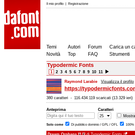
Il mio profilo
|
Registrazione
Temi
Autori
Forum
Carica un c
Novità
Top
FAQ
Strumenti
Typodermic Fonts
1
2
3
4
5
6
7
8
9
10
11
Raymond Larabie
Visualizza il profilo
https://typodermicfonts.co
380 caratteri - 116.434.119 scaricati (13.329 ieri)
Anteprima
Caratteri
Mostra 
Solo come
Di pubblico dominio / GPL / OFL
100% 
Dream Orphans
di
Typodermic Fonts
à
€