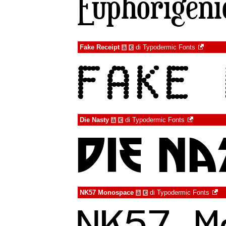
Fake Receipt
di
Typodermic Fonts
à
€
Die Nasty
di
Typodermic Fonts
à
€
NK57 Monospace
di
Typodermic Fonts
à
€