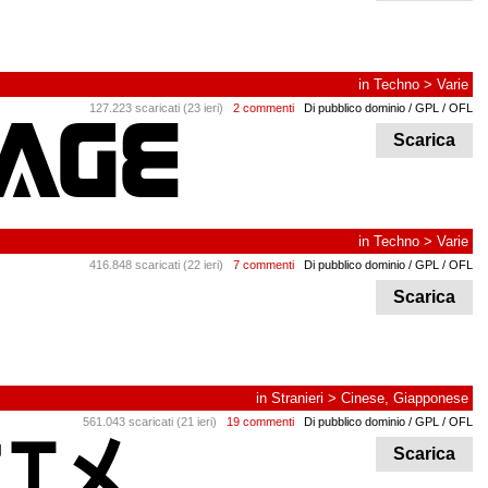
in
Techno
>
Varie
127.223 scaricati (23 ieri)
2 commenti
Di pubblico dominio / GPL / OFL
Scarica
in
Techno
>
Varie
416.848 scaricati (22 ieri)
7 commenti
Di pubblico dominio / GPL / OFL
Scarica
in
Stranieri
>
Cinese, Giapponese
561.043 scaricati (21 ieri)
19 commenti
Di pubblico dominio / GPL / OFL
Scarica