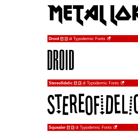
Droid
di
Typodermic Fonts
à
€
Stereofidelic
di
Typodermic Fonts
à
€
Squealer
di
Typodermic Fonts
à
€