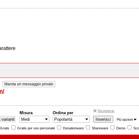
arattere
Manda un messaggio privato
m/
Ricomincia
Misura
Ordina per
varianti
Più opzioni
Gratis
Gratis per uso personale
Donationware
Shareware
Demo
Sco