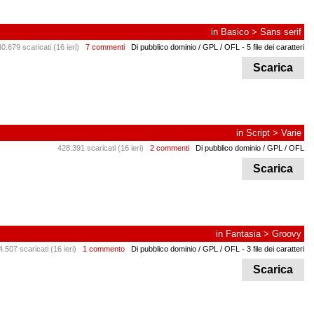
in
Basico
>
Sans serif
0.679 scaricati (16 ieri)
7 commenti
Di pubblico dominio / GPL / OFL
- 5 file dei caratteri
Scarica
in
Script
>
Varie
428.391 scaricati (16 ieri)
2 commenti
Di pubblico dominio / GPL / OFL
Scarica
in
Fantasia
>
Groovy
.507 scaricati (16 ieri)
1 commento
Di pubblico dominio / GPL / OFL
- 3 file dei caratteri
Scarica