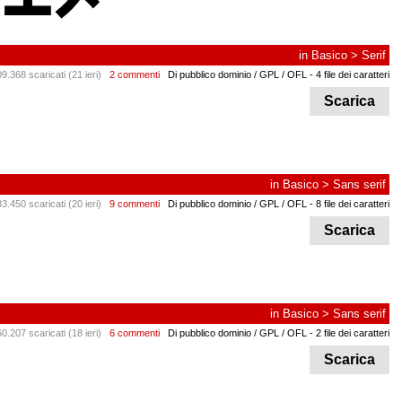
in
Basico
>
Serif
9.368 scaricati (21 ieri)
2 commenti
Di pubblico dominio / GPL / OFL
- 4 file dei caratteri
Scarica
in
Basico
>
Sans serif
3.450 scaricati (20 ieri)
9 commenti
Di pubblico dominio / GPL / OFL
- 8 file dei caratteri
Scarica
in
Basico
>
Sans serif
0.207 scaricati (18 ieri)
6 commenti
Di pubblico dominio / GPL / OFL
- 2 file dei caratteri
Scarica