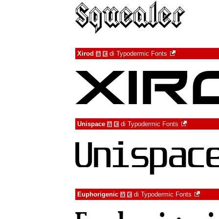
Xirod
di
Typodermic Fonts
à
€
Unispace
di
Typodermic Fonts
à
€
Euphorigenic
di
Typodermic Fonts
à
€