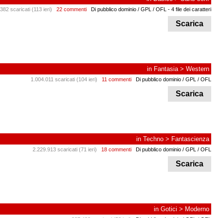
382 scaricati (113 ieri)
22 commenti
Di pubblico dominio / GPL / OFL
- 4 file dei caratteri
Scarica
in
Fantasia
>
Western
1.004.011 scaricati (104 ieri)
11 commenti
Di pubblico dominio / GPL / OFL
Scarica
in
Techno
>
Fantascienza
2.229.913 scaricati (71 ieri)
18 commenti
Di pubblico dominio / GPL / OFL
Scarica
in
Gotici
>
Moderno