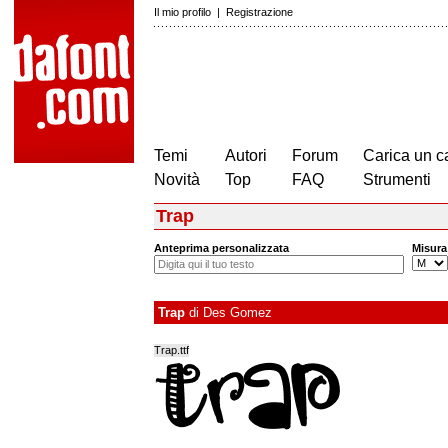
Il mio profilo
|
Registrazione
Temi
Autori
Forum
Carica un c
Novità
Top
FAQ
Strumenti
Trap
Anteprima personalizzata
Misura
Trap
di
Des Gomez
Trap.ttf