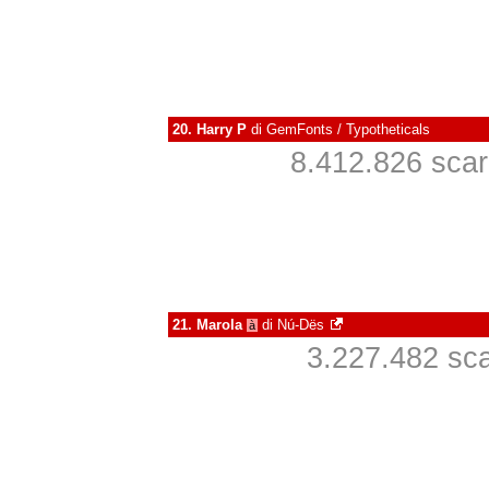
20.
Harry P
di
GemFonts / Typotheticals
8.412.826 scari
21.
Marola
di
Nú-Dës
à
3.227.482 scar