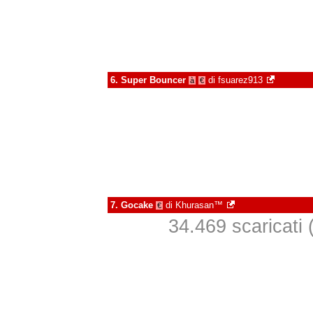
6.
Super Bouncer
di
fsuarez913
à
€
7.
Gocake
di
Khurasan™
€
34.469 scaricati (