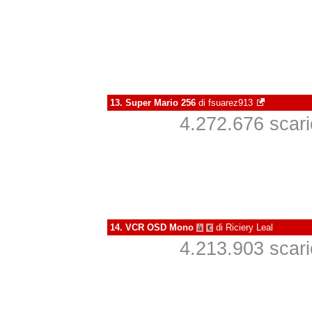
13.
Super Mario 256
di
fsuarez913
4.272.676 scaric
14.
VCR OSD Mono
di
Riciery Leal
à
€
4.213.903 scaric