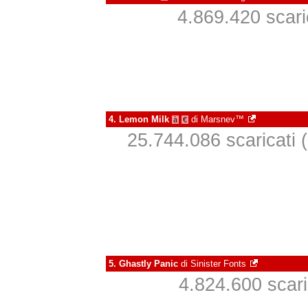
4.869.420 scaric
4.
Lemon Milk
di
Marsnev™
à
€
25.744.086 scaricati (
5.
Ghastly Panic
di
Sinister Fonts
4.824.600 scaric