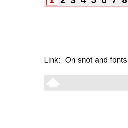
1
2
3
4
5
6
7
Link:
On snot and fonts