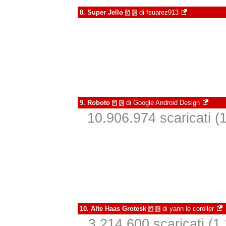
8.
Super Jello
di
fsuarez913
à
€
9.
Roboto
di
Google Android Design
à
€
10.906.974 scaricati (1
10.
Alte Haas Grotesk
di
yann le coroller
à
€
3.214.600 scaricati (1.