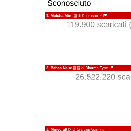
Sconosciuto
1.
Matcha Mint
di
Khurasan™
€
119.900 scaricati (
2.
Bebas Neue
di
Dharma Type
à
€
26.522.220 scari
3.
Minecraft
di
Craftron Gaming
€