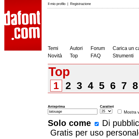
Il mio profilo
|
Registrazione
Temi
Autori
Forum
Carica un c
Novità
Top
FAQ
Strumenti
Top
1
2
3
4
5
6
7
Anteprima
Caratteri
Mostra v
Solo come
Di pubbli
Gratis per uso persona