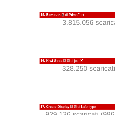
15.
Exmouth
di
PrimaFont
à
3.815.056 scarica
16.
Kiwi Soda
di
jeti
à
€
328.250 scaricati
17.
Creato Display
di
Lafontype
à
€
929.136 scaricati (986 