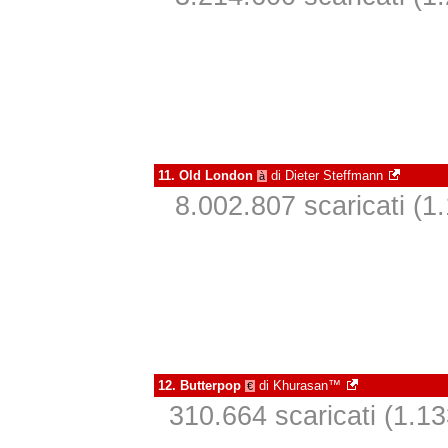
11.
Old London
di
Dieter Steffmann
à
8.002.807 scaricati (1.
12.
Butterpop
di
Khurasan™
€
310.664 scaricati (1.133