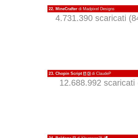
22.
MineCrafter
di
Madpixel Designs
4.731.390 scaricati (84
23.
Chopin Script
di
ClaudeP
à
€
12.688.992 scaricati 