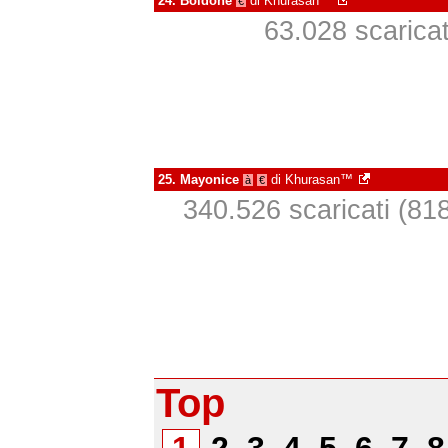
24.
Boldone
di
Khurasan™
€
63.028 scaricati
25.
Mayonice
di
Khurasan™
à
€
340.526 scaricati (818 
Top