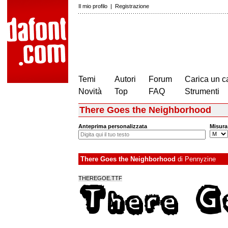
Il mio profilo
|
Registrazione
Temi
Autori
Forum
Carica un c
Novità
Top
FAQ
Strumenti
There Goes the Neighborhood
Anteprima personalizzata
Misura
There Goes the Neighborhood
di
Pennyzine
THEREGOE.TTF