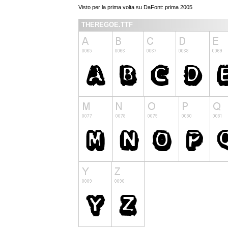
Visto per la prima volta su DaFont: prima 2005
THEREGOE.TTF