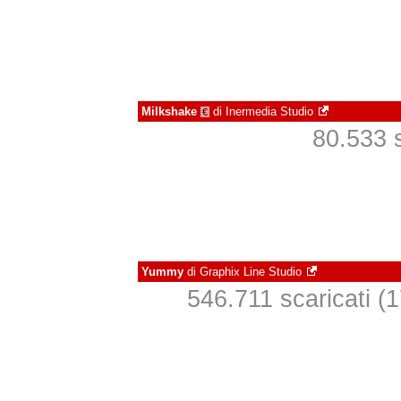
Milkshake
di
Inermedia Studio
€
80.533 s
Yummy
di
Graphix Line Studio
546.711 scaricati (1