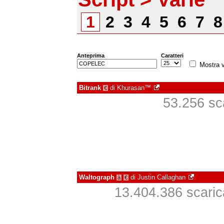
1
2
3
4
5
6
7
Anteprima
Caratteri
Mostra v
Bitrank
di
Khurasan™
€
53.256 sca
Waltograph
di
Justin Callaghan
à
€
13.404.386 scarica