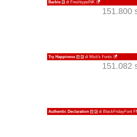
Barbie
di
FreshtypeINK
€
151.800 s
Try Happiness
di
Misti's Fonts
à
€
151.082 s
Authentic Declaration
di
BlackFridayFont 
à
€