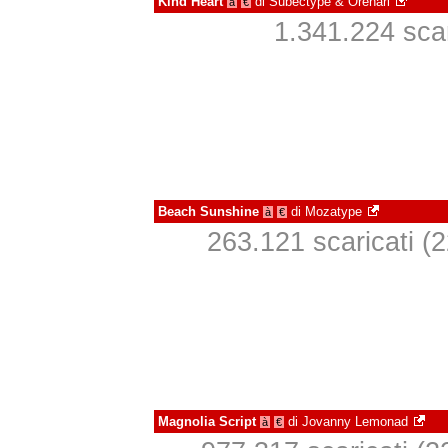
Kind Heart
di
Subectype & Orenari
à
€
1.341.224 scari
Beach Sunshine
di
Mozatype
à
€
263.121 scaricati (2
Magnolia Script
di
Jovanny Lemonad
à
€