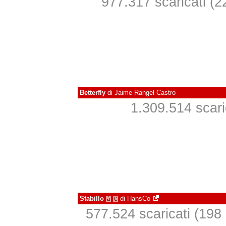
977.317 scaricati (22
Betterfly
di
Jaime Rangel Castro
1.309.514 scaric
Stabillo
di
HansCo
à
€
577.524 scaricati (198 i