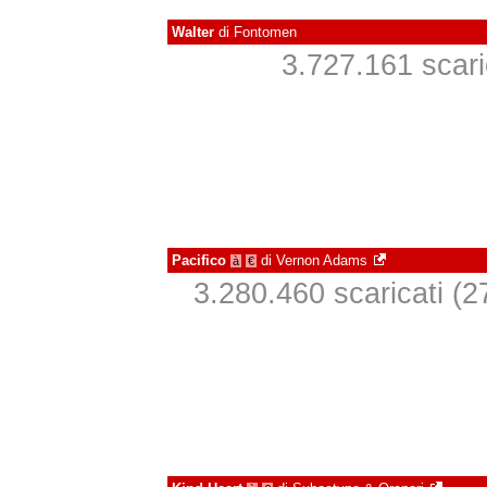
Walter
di
Fontomen
3.727.161 scaric
Pacifico
di
Vernon Adams
à
€
3.280.460 scaricati (27