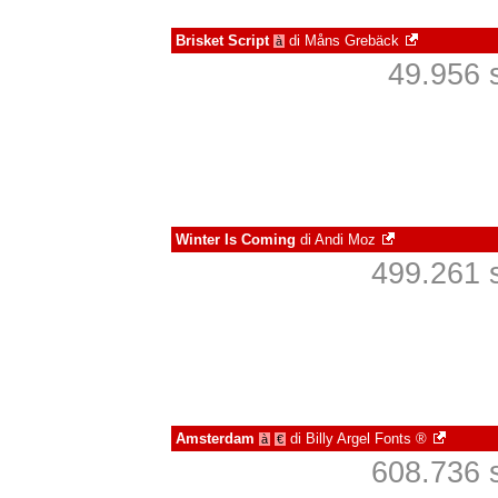
Brisket Script
di
Måns Grebäck
à
49.956 s
Winter Is Coming
di
Andi Moz
499.261 s
Amsterdam
di
Billy Argel Fonts ®
à
€
608.736 s