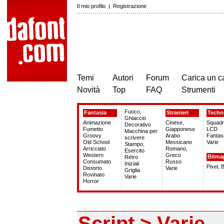
Il mio profilo
|
Registrazione
Temi
Autori
Forum
Carica un c
Novità
Top
FAQ
Strumenti
Fuoco,
Fantasia
Stranieri
Techn
Ghiaccio
Animazione
Cinese,
Squadr
Decorativo
Fumetto
Giapponese
LCD
Macchina per
Groovy
Arabo
Fantas
scrivere
Old School
Messicano
Varie
Stampo,
Arricciato
Romano,
Esercito
Western
Greco
Bitma
Rétro
Consumato
Russo
Iniziali
Pixel, 
Distorto
Varie
Griglia
Rovinato
Varie
Horror
Script > Varie