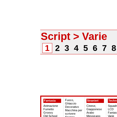
Script > Varie
1
2
3
4
5
6
7
Fuoco,
Fantasia
Stranieri
Techn
Ghiaccio
Animazione
Cinese,
Squadr
Decorativo
Fumetto
Giapponese
LCD
Macchina per
Groovy
Arabo
Fantas
scrivere
Old School
Messicano
Varie