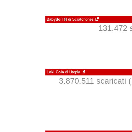
Babydoll
di
Scratchones
€
131.472 s
Loki Cola
di
Utopia
3.870.511 scaricati (