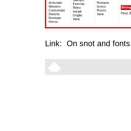
Stampo,
Arricciato
Romano,
Esercito
Western
Greco
Bitma
Rétro
Consumato
Russo
Iniziali
Pixel, 
Distorto
Varie
Griglia
Rovinato
Varie
Horror
Link:
On snot and fonts