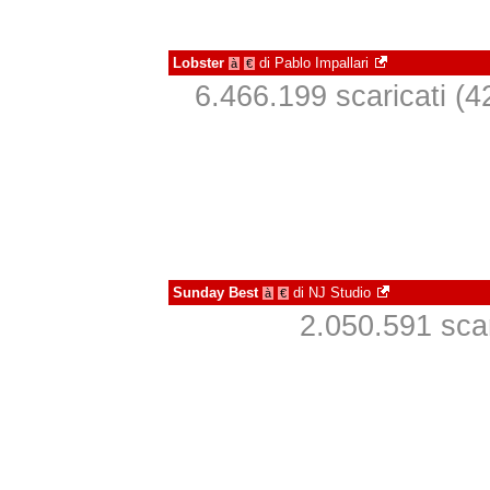
Lobster
di
Pablo Impallari
à
€
6.466.199 scaricati (42
Sunday Best
di
NJ Studio
à
€
2.050.591 scari