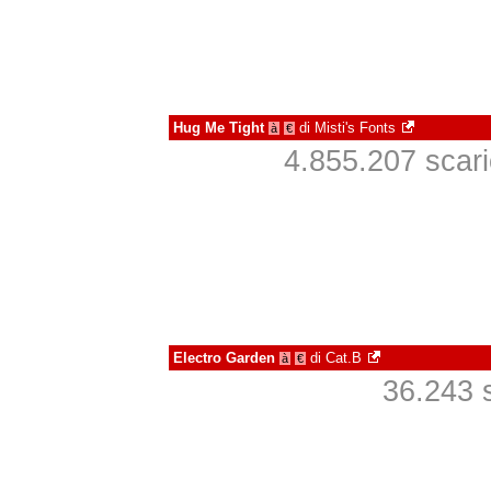
Hug Me Tight
di
Misti's Fonts
à
€
4.855.207 scaric
Electro Garden
di
Cat.B
à
€
36.243 s