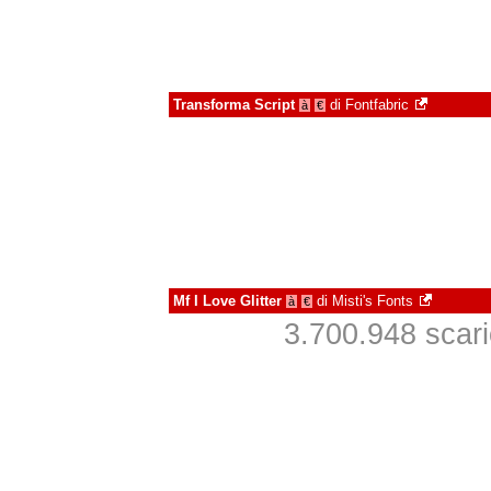
Transforma Script
di
Fontfabric
à
€
Mf I Love Glitter
di
Misti's Fonts
à
€
3.700.948 scaric