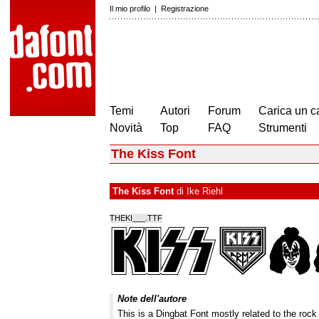
Il mio profilo
|
Registrazione
Temi
Autori
Forum
Carica un c
Novità
Top
FAQ
Strumenti
The Kiss Font
The Kiss Font
di
Ike Riehl
THEKI___.TTF
Note dell'autore
This is a Dingbat Font mostly related to the roc