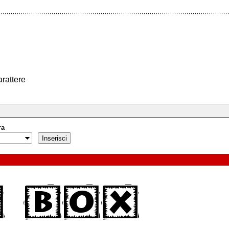
arattere
ra