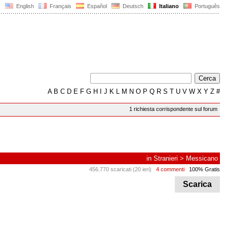
English
Français
Español
Deutsch
Italiano
Português
A
B
C
D
E
F
G
H
I
J
K
L
M
N
O
P
Q
R
S
T
U
V
W
X
Y
Z
#
1 richiesta corrispondente sul forum
in
Stranieri
>
Messicano
456.770 scaricati (20 ieri)
4 commenti
100% Gratis
Scarica