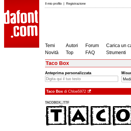
Il mio profilo
|
Registrazione
Temi
Autori
Forum
Carica un c
Novità
Top
FAQ
Strumenti
Taco Box
Anteprima personalizzata
Misu
Taco Box
di
Chloe5972
TACOBOX_.TTF