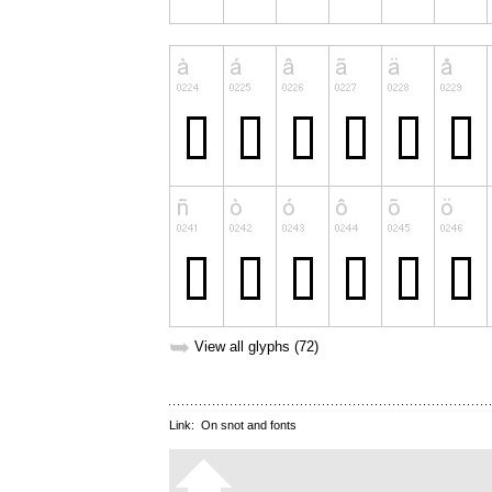
➥
View all glyphs (72)
Link:
On snot and fonts