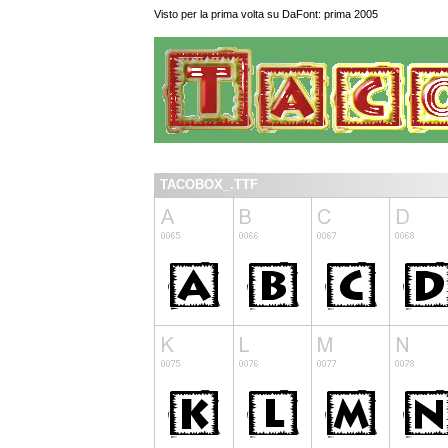
Visto per la prima volta su DaFont: prima 2005
TACOBOX_.TTF