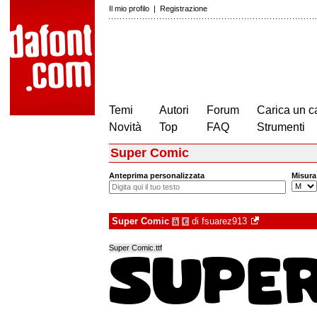
Il mio profilo
|
Registrazione
Temi
Autori
Forum
Carica un c
Novità
Top
FAQ
Strumenti
Super Comic
Anteprima personalizzata
Misura
Super Comic
di
fsuarez913
à
€
Super Comic.ttf