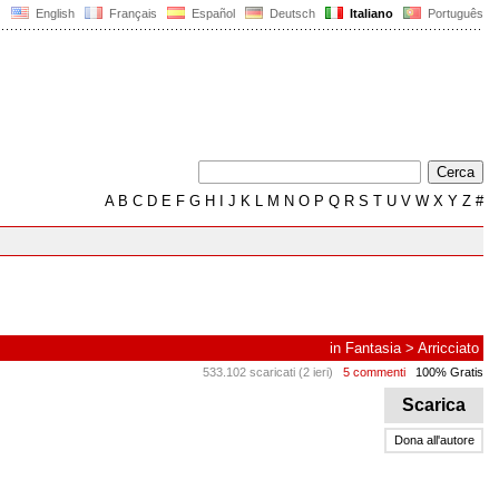
English
Français
Español
Deutsch
Italiano
Português
A
B
C
D
E
F
G
H
I
J
K
L
M
N
O
P
Q
R
S
T
U
V
W
X
Y
Z
#
in
Fantasia
>
Arricciato
533.102 scaricati (2 ieri)
5 commenti
100% Gratis
Scarica
Dona all'autore