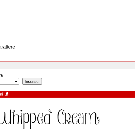
arattere
ra
ni