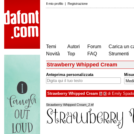
Il mio profilo
|
Registrazione
Temi
Autori
Forum
Carica un c
Novità
Top
FAQ
Strumenti
Strawberry Whipped Cream
Anteprima personalizzata
Misu
Strawberry Whipped Cream
di
Emily Spado
à
€
Strawberry Whipped Cream_2.ttf