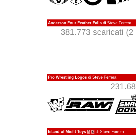
Anderson Four Feather Falls
di
Steve Ferrera
381.773 scaricati (2 i
Pro Wrestling Logos
di
Steve Ferrera
231.681
Island of Misfit Toys
di
Steve Ferrera
à
€