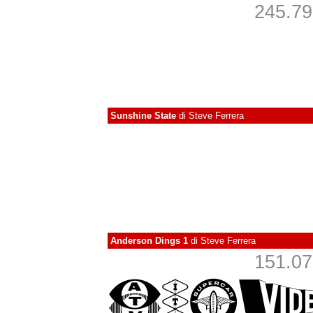
245.790
Sunshine State
di
Steve Ferrera
Anderson Dings 1
di
Steve Ferrera
151.071