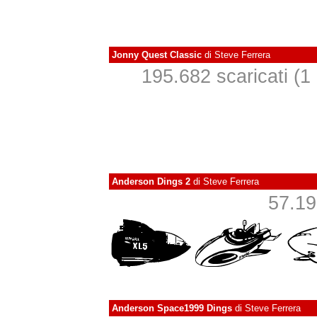
Jonny Quest Classic
di
Steve Ferrera
195.682 scaricati (1 i
Anderson Dings 2
di
Steve Ferrera
57.191
Anderson Space1999 Dings
di
Steve Ferrera