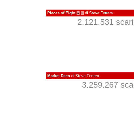
Pieces of Eight
di
Steve Ferrera
à
€
2.121.531 scaric
Market Deco
di
Steve Ferrera
3.259.267 scari