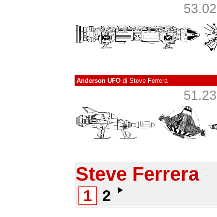
53.027
Anderson UFO
di
Steve Ferrera
51.232
Steve Ferrera
1
2