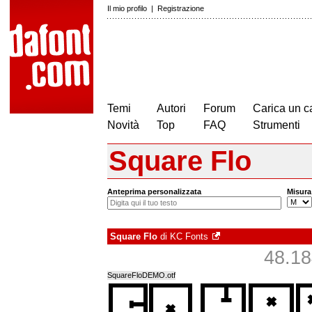
Il mio profilo
|
Registrazione
Temi
Autori
Forum
Carica un c
Novità
Top
FAQ
Strumenti
Square Flo
Anteprima personalizzata
Misura
Square Flo
di
KC Fonts
48.184
SquareFloDEMO.otf