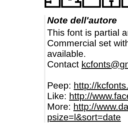
Note dell'autore
This font is parti
Commercial set wit
available.
Contact
kcfonts@g
Peep:
http://kcfont
Like:
http://www.f
More:
http://www.d
psize=l&sort=date