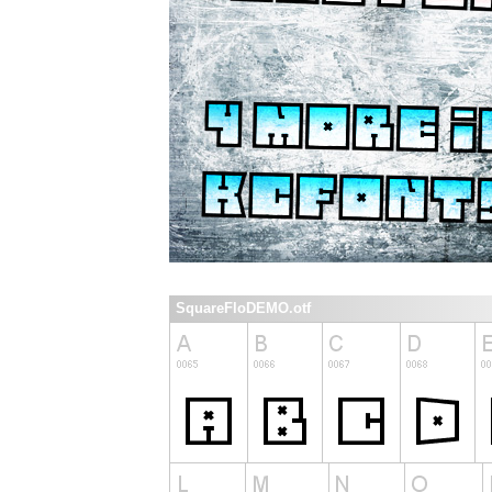
SquareFloDEMO.otf