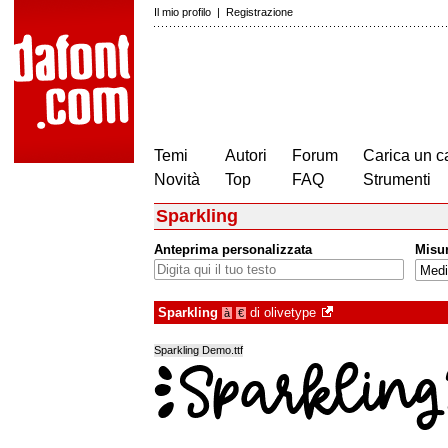
Il mio profilo
|
Registrazione
Temi
Autori
Forum
Carica un c
Novità
Top
FAQ
Strumenti
Sparkling
Anteprima personalizzata
Misu
Sparkling
di
olivetype
à
€
Sparkling Demo.ttf