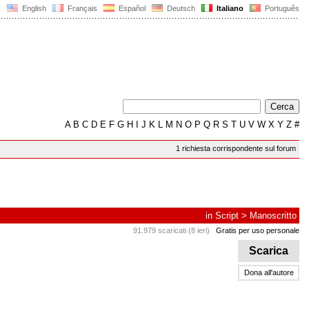
English
Français
Español
Deutsch
Italiano
Português
A
B
C
D
E
F
G
H
I
J
K
L
M
N
O
P
Q
R
S
T
U
V
W
X
Y
Z
#
1 richiesta corrispondente sul forum
in
Script
>
Manoscritto
91.979 scaricati (8 ieri)
Gratis per uso personale
Scarica
Dona all'autore