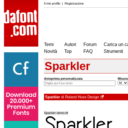
Il mio profilo
|
Registrazione
Temi
Autori
Forum
Carica un c
Novità
Top
FAQ
Strumenti
Sparkler
Anteprima personalizzata
Misura
Sparkler
di
Roland Huse Design
Sparkler-demo.ttf