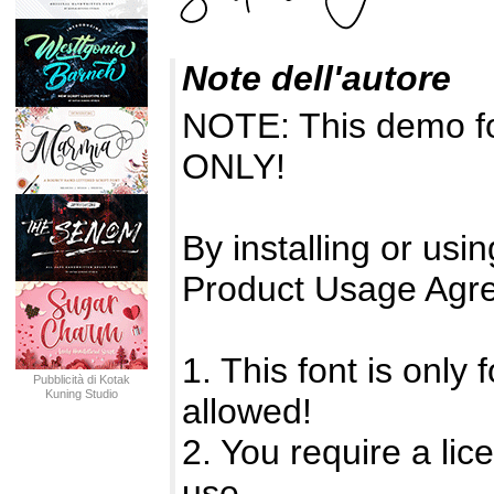
Note dell'autore
NOTE: This demo f
ONLY!
By installing or usin
Product Usage Agr
1. This font is onl
Pubblicità di Kotak
Kuning Studio
allowed!
2. You require a li
use.