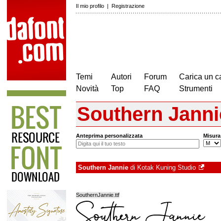
Il mio profilo
|
Registrazione
Temi
Autori
Forum
Carica un c
Novità
Top
FAQ
Strumenti
Southern Janni
Anteprima personalizzata
Misura
Southern Jannie
di
Kotak Kuning Studio
SouthernJannie.ttf