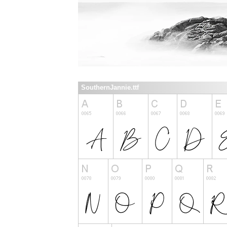
SouthernJannie.ttf