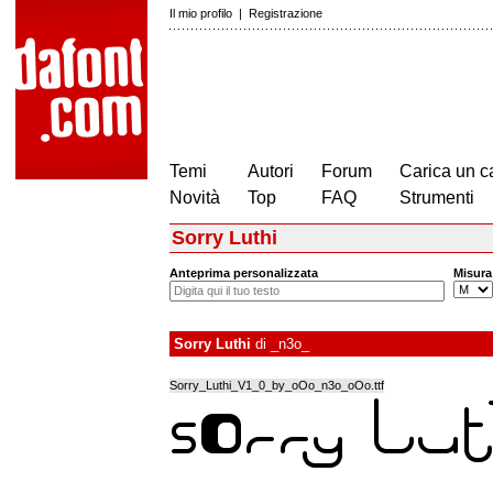
Il mio profilo
|
Registrazione
Temi
Autori
Forum
Carica un c
Novità
Top
FAQ
Strumenti
Sorry Luthi
Anteprima personalizzata
Misura
Sorry Luthi
di
_n3o_
Sorry_Luthi_V1_0_by_oOo_n3o_oOo.ttf