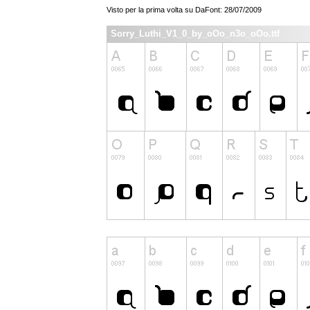
Visto per la prima volta su DaFont: 28/07/2009
Sorry_Luthi_V1_0_by_oOo_n3o_oOo.ttf