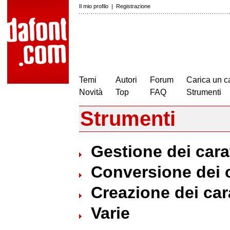
Il mio profilo
|
Registrazione
Temi
Autori
Forum
Carica un c
Novità
Top
FAQ
Strumenti
Strumenti
Gestione dei carat
Conversione dei c
Creazione dei cara
Varie