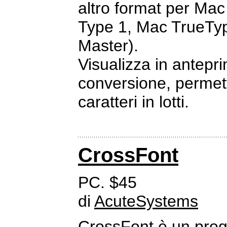
altro format per Ma
Type 1, Mac TrueTyp
Master).
Visualizza in antepri
conversione, permette
caratteri in lotti.
CrossFont
PC. $45
di
AcuteSystems
CrossFont è un pro