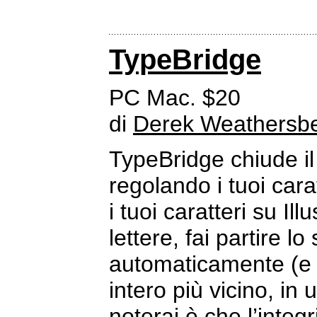
TypeBridge
PC Mac. $20
di
Derek Weathersb
TypeBridge chiude il 
regolando i tuoi cara
i tuoi caratteri su I
lettere, fai partire lo
automaticamente (e c
intero più vicino, in
noterai è che l’integr