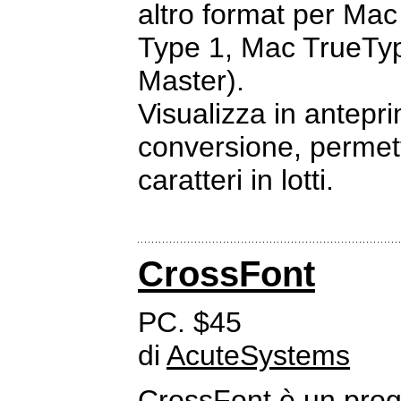
altro format per Ma
Type 1, Mac TrueTyp
Master).
Visualizza in antepri
conversione, permette
caratteri in lotti.
CrossFont
PC. $45
di
AcuteSystems
CrossFont è un pro