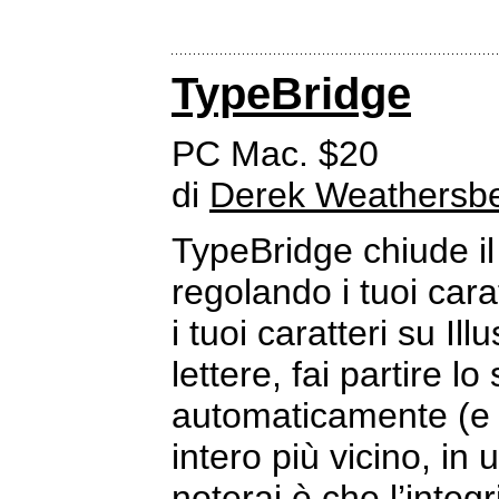
TypeBridge
PC Mac. $20
di
Derek Weathersb
TypeBridge chiude il 
regolando i tuoi cara
i tuoi caratteri su I
lettere, fai partire lo
automaticamente (e c
intero più vicino, in
noterai è che l’integr