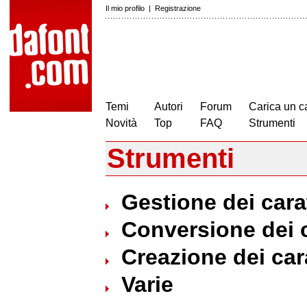
Il mio profilo
|
Registrazione
Temi
Autori
Forum
Carica un c
Novità
Top
FAQ
Strumenti
Strumenti
Gestione dei carat
Conversione dei c
Creazione dei cara
Varie