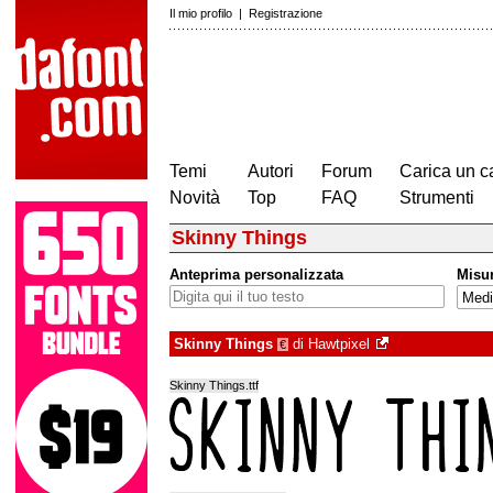
Il mio profilo
|
Registrazione
Temi
Autori
Forum
Carica un c
Novità
Top
FAQ
Strumenti
Skinny Things
Anteprima personalizzata
Misu
Skinny Things
di
Hawtpixel
€
Skinny Things.ttf