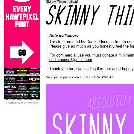
Skinny Things Italic.ttf
Note dell'autore
This font, created by Darrell Flood, is free to us
Please give as much as you honestly feel the fon
For commercial use you must donate a minimum 
dadiomouse@gmail.com
Thank you for downloading this font and I hope yo
Visto per la prima volta su DaFont: 02/12/2017
Pubblicità di Hawtpixel