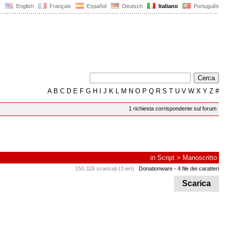
English
Français
Español
Deutsch
Italiano
Português
A
B
C
D
E
F
G
H
I
J
K
L
M
N
O
P
Q
R
S
T
U
V
W
X
Y
Z
#
1 richiesta corrispondente sul forum
in
Script
>
Manoscritto
150.328 scaricati (3 ieri)
Donationware
- 4 file dei caratteri
Scarica