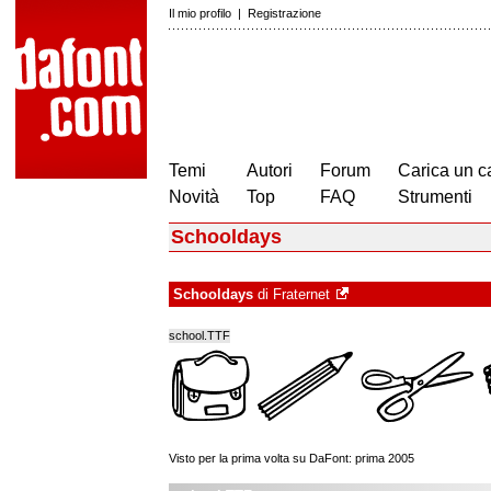
Il mio profilo
|
Registrazione
Temi
Autori
Forum
Carica un c
Novità
Top
FAQ
Strumenti
Schooldays
Schooldays
di
Fraternet
school.TTF
Visto per la prima volta su DaFont: prima 2005