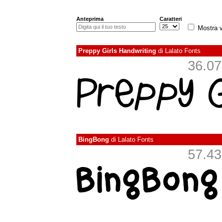
Anteprima
Caratteri
Mostra v
Preppy Girls Handwriting
di
Lalato Fonts
36.077
BingBong
di
Lalato Fonts
57.438