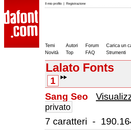
Il mio profilo
|
Registrazione
Temi
Autori
Forum
Carica un c
Novità
Top
FAQ
Strumenti
Lalato Fonts
1
Sang Seo
Visualizz
privato
7 caratteri - 190.164