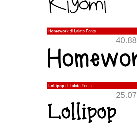
Homework
di
Lalato Fonts
40.882
Lollipop
di
Lalato Fonts
25.076