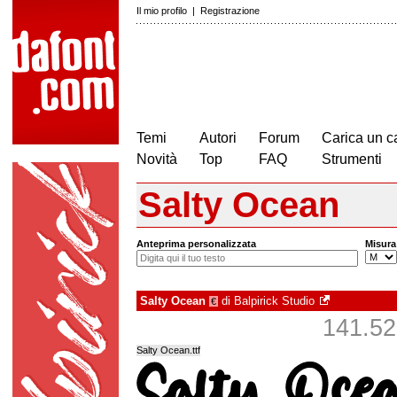
Il mio profilo
|
Registrazione
Temi
Autori
Forum
Carica un c
Novità
Top
FAQ
Strumenti
Salty Ocean
Anteprima personalizzata
Misura
Salty Ocean
di
Balpirick Studio
€
141.521
Salty Ocean.ttf