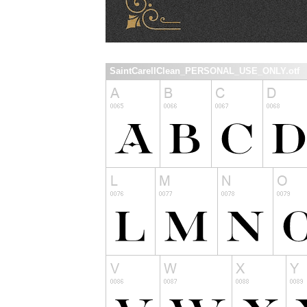
SaintCarellClean_PERSONAL_USE_ONLY.otf