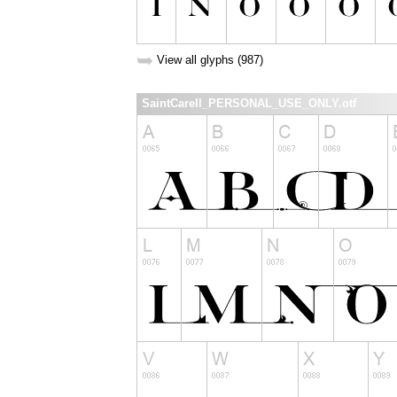
➥
View all glyphs (987)
SaintCarell_PERSONAL_USE_ONLY.otf