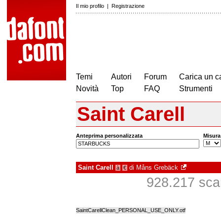
Il mio profilo
|
Registrazione
Temi
Autori
Forum
Carica un c
Novità
Top
FAQ
Strumenti
Saint Carell
Anteprima personalizzata
Misura
Saint Carell
di
Måns Grebäck
à
€
928.217 scari
SaintCarellClean_PERSONAL_USE_ONLY.otf