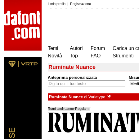
Il mio profilo
|
Registrazione
Temi
Autori
Forum
Carica un c
Novità
Top
FAQ
Strumenti
Ruminate Nuance
Anteprima personalizzata
Misu
Ruminate Nuance
di
Variatype
RuminateNuance-Regular.ttf