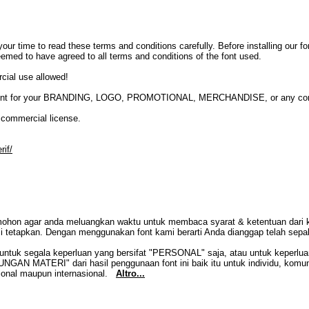
your time to read these terms and conditions carefully. Before installing our 
eemed to have agreed to all terms and conditions of the font used.
cial use allowed!
this font for your BRANDING, LOGO, PROMOTIONAL, MERCHANDISE, or any co
 commercial license.
rif/
mohon agar anda meluangkan waktu untuk membaca syarat & ketentuan dari 
mi tetapkan. Dengan menggunakan font kami berarti Anda dianggap telah sep
an untuk segala keperluan yang bersifat "PERSONAL" saja, atau untuk ke
TERI" dari hasil penggunaan font ini baik itu untuk individu, komunitas, 
sional maupun internasional.
Altro...