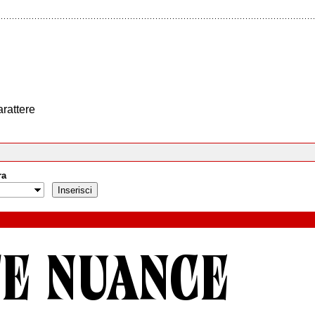
arattere
ra