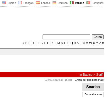
English
Français
Español
Deutsch
Italiano
Português
A
B
C
D
E
F
G
H
I
J
K
L
M
N
O
P
Q
R
S
T
U
V
W
X
Y
Z
#
in
Basico
>
Serif
23.931 scaricati (15 ieri)
Gratis per uso personale
Scarica
Dona all'autore