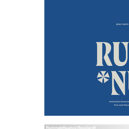
RuminateNuance-Regular.ttf