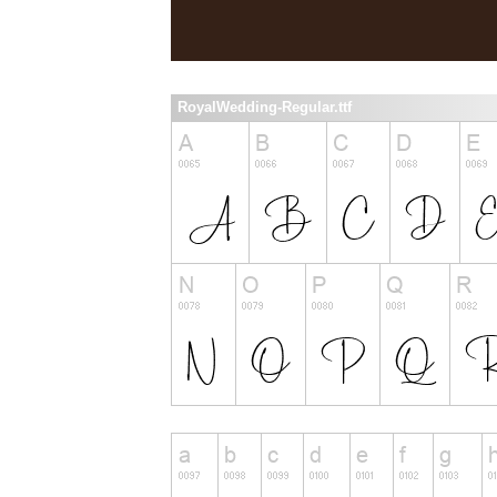
RoyalWedding-Regular.ttf