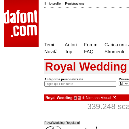
Il mio profilo
|
Registrazione
Temi
Autori
Forum
Carica un c
Novità
Top
FAQ
Strumenti
Royal Wedding
Anteprima personalizzata
Misura
Royal Wedding
di
Nirmana Visual
à
€
339.248 scar
RoyalWedding-Regular.ttf