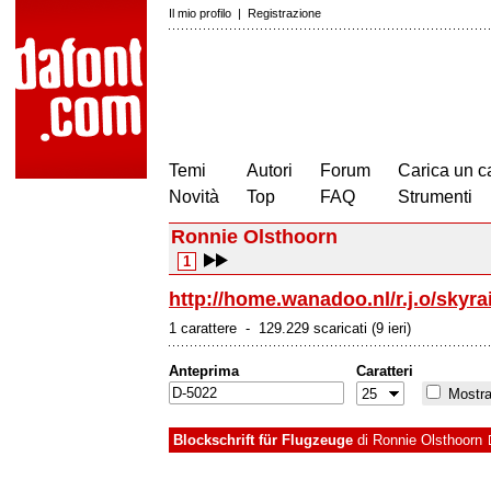
Il mio profilo
|
Registrazione
Temi
Autori
Forum
Carica un c
Novità
Top
FAQ
Strumenti
Ronnie Olsthoorn
1
http://home.wanadoo.nl/r.j.o/skyra
1 carattere - 129.229 scaricati (9 ieri)
Anteprima
Caratteri
Mostra 
Blockschrift für Flugzeuge
di
Ronnie Olsthoorn