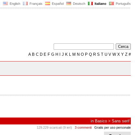
English
Français
Español
Deutsch
Italiano
Português
A
B
C
D
E
F
G
H
I
J
K
L
M
N
O
P
Q
R
S
T
U
V
W
X
Y
Z
#
in
Basico
>
Sans serif
129.229 scaricati (9 ieri)
3 commenti
Gratis per uso personale