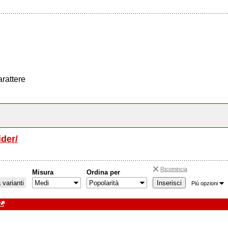
arattere
ider/
Ricomincia
Misura
Ordina per
varianti
Più opzioni