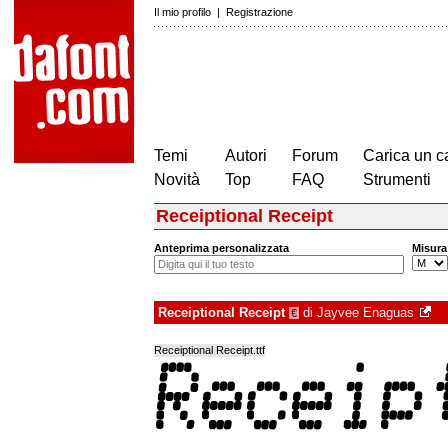
Il mio profilo
|
Registrazione
Temi
Autori
Forum
Carica un c
Novità
Top
FAQ
Strumenti
Receiptional Receipt
Anteprima personalizzata
Misura
Receiptional Receipt
di
Jayvee Enaguas
€
Receiptional Receipt.ttf