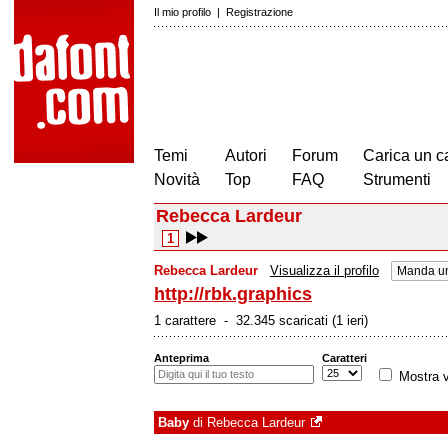
Il mio profilo
|
Registrazione
Temi
Autori
Forum
Carica un c
Novità
Top
FAQ
Strumenti
Rebecca Lardeur
1
Rebecca Lardeur
Visualizza il profilo
Manda un
http://rbk.graphics
1 carattere - 32.345 scaricati (1 ieri)
Anteprima
Caratteri
Mostra v
Baby
di
Rebecca Lardeur