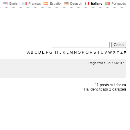
English
Français
Español
Deutsch
Italiano
Português
A
B
C
D
E
F
G
H
I
J
K
L
M
N
O
P
Q
R
S
T
U
V
W
X
Y
Z
#
Registrato su 21/05/2017
11 posts sul forum
Ha identificato 2 caratteri