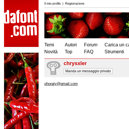
Il mio profilo
|
Registrazione
Temi
Autori
Forum
Carica un c
Novità
Top
FAQ
Strumenti
chrysxler
Manda un messaggio privato
ohoraty@gmail.com