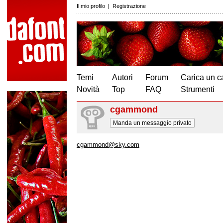
Il mio profilo
|
Registrazione
Temi
Autori
Forum
Carica un c
Novità
Top
FAQ
Strumenti
cgammond
Manda un messaggio privato
cgammond@sky.com