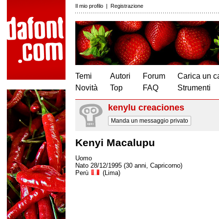
Il mio profilo
|
Registrazione
Temi
Autori
Forum
Carica un c
Novità
Top
FAQ
Strumenti
kenylu creaciones
Manda un messaggio privato
Kenyi Macalupu
Uomo
Nato 28/12/1995 (30 anni, Capricorno)
Perù
(Lima)