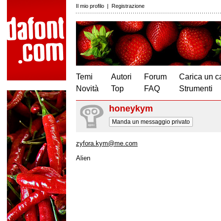
Il mio profilo
|
Registrazione
Temi
Autori
Forum
Carica un c
Novità
Top
FAQ
Strumenti
honeykym
Manda un messaggio privato
zyfora.kym@me.com
Alien