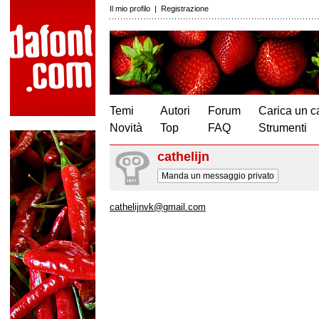
Il mio profilo
|
Registrazione
Temi
Autori
Forum
Carica un c
Novità
Top
FAQ
Strumenti
cathelijn
Manda un messaggio privato
cathelijnvk@gmail.com