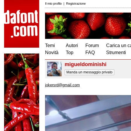
Il mio profilo
|
Registrazione
Temi
Autori
Forum
Carica un c
Novità
Top
FAQ
Strumenti
migueldominishi
Manda un messaggio privato
jokersrd@gmail.com