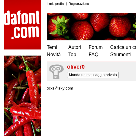
Il mio profilo
|
Registrazione
Temi
Autori
Forum
Carica un c
Novità
Top
FAQ
Strumenti
oliver0
Manda un messaggio privato
oc-s@sky.com