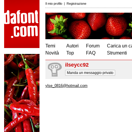
Il mio profilo
|
Registrazione
Temi
Autori
Forum
Carica un c
Novità
Top
FAQ
Strumenti
ilseycc92
Manda un messaggio privato
ylse_0816@hotmail.com