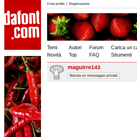
Il mio profilo
|
Registrazione
Temi
Autori
Forum
Carica un c
Novità
Top
FAQ
Strumenti
maguirre143
Manda un messaggio privato