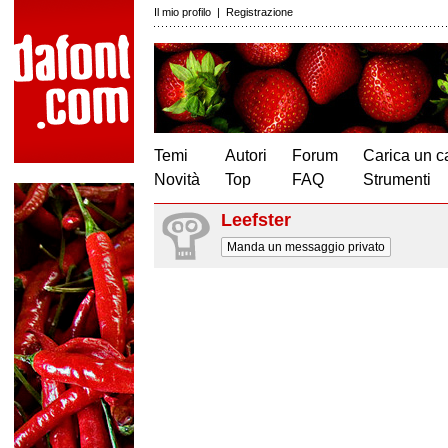
Il mio profilo
|
Registrazione
Temi
Autori
Forum
Carica un c
Novità
Top
FAQ
Strumenti
Leefster
Manda un messaggio privato