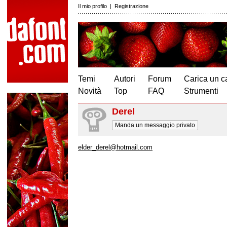
Il mio profilo
|
Registrazione
Temi
Autori
Forum
Carica un c
Novità
Top
FAQ
Strumenti
Derel
Manda un messaggio privato
elder_derel@hotmail.com