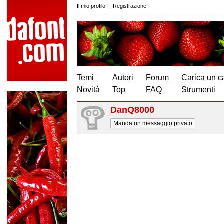
Il mio profilo
|
Registrazione
Temi
Autori
Forum
Carica un c
Novità
Top
FAQ
Strumenti
DanQ8000
Manda un messaggio privato