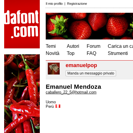
Il mio profilo
|
Registrazione
Temi
Autori
Forum
Carica un c
Novità
Top
FAQ
Strumenti
emanuelpop
Manda un messaggio privato
Emanuel Mendoza
caballero_22_5@hotmail.com
Uomo
Perù