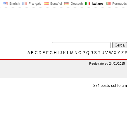
English
Français
Español
Deutsch
Italiano
Português
A
B
C
D
E
F
G
H
I
J
K
L
M
N
O
P
Q
R
S
T
U
V
W
X
Y
Z
#
Registrato su 24/01/2015
274 posts sul forum