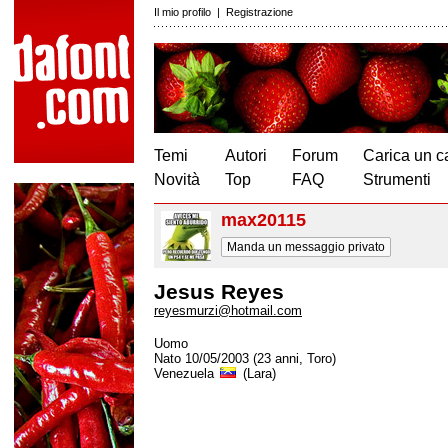
Il mio profilo
|
Registrazione
Temi
Autori
Forum
Carica un c
Novità
Top
FAQ
Strumenti
max20115
Manda un messaggio privato
Jesus Reyes
reyesmurzi@hotmail.com
Uomo
Nato 10/05/2003 (23 anni, Toro)
Venezuela
(Lara)